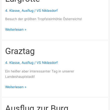
4. Klasse
,
Ausflug
/
VS Niklasdorf
Besuch der größten Tropfsteinhöhle Österreichs!
Weiterlesen »
Graztag
Graztag
4. Klasse
,
Ausflug
/
VS Niklasdorf
Ein heißer aber interessanter Tag in unserer
Landeshauptstadt!
Weiterlesen »
Ausflug zur Burg
Ausflug