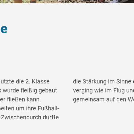
de
zte die 2. Klasse
cht fehlen. Die Zeit
s wurde fleißig gebaut
chten wir uns wieder
er fließen kann.
gemeinsam auf den We
eiten um ihre Fußball-
g. Zwischendurch durfte