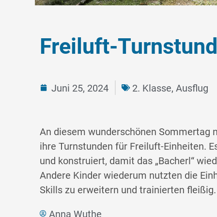
Freiluft-Turnstun
Juni 25, 2024
2. Klasse
,
Ausflug
An diesem wunderschönen Sommertag nut
die Stärkung im Sinne einer guten Jause ni
ihre Turnstunden für Freiluft-Einheiten. E
verging wie im Flug und schließlich ma
und konstruiert, damit das „Bacherl“ wied
Andere Kinder wiederum nutzten die Einh
Skills zu erweitern und trainierten fleißi
Anna Wuthe