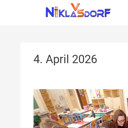
Zum
Inhalt
springen
4. April 2026
„Inklusion
macht
Schule“